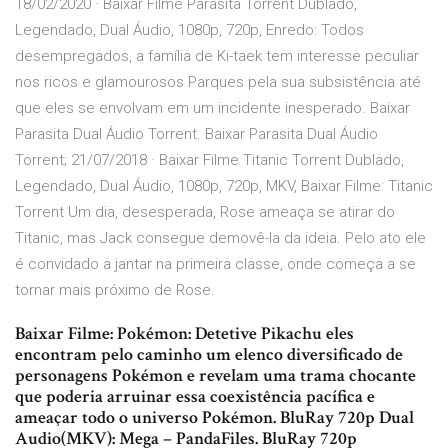
18/02/2020 · Baixar Filme Parasita Torrent Dublado,
Legendado, Dual Áudio, 1080p, 720p, Enredo: Todos
desempregados, a família de Ki-taek tem interesse peculiar
nos ricos e glamourosos Parques pela sua subsistência até
que eles se envolvam em um incidente inesperado. Baixar
Parasita Dual Áudio Torrent. Baixar Parasita Dual Áudio
Torrent; 21/07/2018 · Baixar Filme Titanic Torrent Dublado,
Legendado, Dual Áudio, 1080p, 720p, MKV, Baixar Filme: Titanic
Torrent Um dia, desesperada, Rose ameaça se atirar do
Titanic, mas Jack consegue demovê-la da ideia. Pelo ato ele
é convidado a jantar na primeira classe, onde começa a se
tornar mais próximo de Rose.
Baixar Filme: Pokémon: Detetive Pikachu eles
encontram pelo caminho um elenco diversificado de
personagens Pokémon e revelam uma trama chocante
que poderia arruinar essa coexistência pacífica e
ameaçar todo o universo Pokémon. BluRay 720p Dual
Audio(MKV): Mega – PandaFiles. BluRay 720p