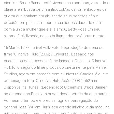
cientista Bruce Banner está vivendo nas sombras, varrendo o
planeta em busca de um antídoto.Mas os fomentadores da
guerra que sonham em abusar de seus poderes não o
deixarão em paz, assim como sua necessidade de estar
com a única mulher que ele já amou, Betty Ross.Em seu
retorno à civilização, nosso brilhante doutor é brutalmente
16 Mar 2017 'O Incrível Hulk' Foto: Reprodução de cena do
filme 'O Incrível Hulk' (2008) / Universal. Baseado nos
quadrinhos de sucesso, o filme lançado Dito isso, O Incrível
Hulk foi o segundo filme produzido diretamente pela Marvel
Studios, agora em parceria com a Universal Studios já que o
personagem fora O Incrível Hulk. Ação 2008 1 h52 min.
Disponível na iTunes. (Legendado) O cientista Bruce Banner
se esconde no Brasil em busca desesperada da cura para a
Ao mesmo tempo ele precisa fugir da perseguição do
general Ross (William Hurt), seu grande inimigo, e da máquina
militar que tenta capturá-lo, na intenção de explorar o poder