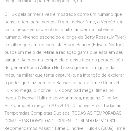
máquina militar que tenta capturá-lo, na
O Hulk pela primeira vez é mostrado como um humano que
pensa e tem sentimentos. O seu melhor filme, o Verdão luta
muito nessa versão e chora muito também, afinal ele é
humano. Vivendo escondido e longe de Betty Ross (Liv Tyler),
a mulher que ama, o cientista Bruce Banner (Edward Norton)
busca um meio de retirar a radiação gama que está em seu
sangue. Ao mesmo tempo ele precisa fugir da perseguição
do general Ross (William Hurt), seu grande inimigo, e da
máquina militar que tenta capturá-lo, na intenção de explorar
o poder que faz com que Banner se baixar filme O Incrível
Hulk no mega, O Incrível Hulk download mega, filmes no
mega, O Incrível Hulk no servidor mega, mega.nz O Incrível
Hulk completo mega 16/01/2019 · O Incrível Hulk - Todas as
Temporadas Completas Dublada. TODAS AS TEMPORADAS
COMPLETAS DOWNLOAD TORRENT DUBLADO M4V 1080P.
Recomendamos Assistir. Filme O Incrível Hulk 4K (2008) Filme