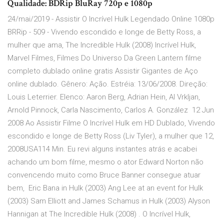
Qualidade: BDRip BluRay 720p e 1080p
24/mai/2019 - Assistir O Incrível Hulk Legendado Online 1080p
BRRip - 509 - Vivendo escondido e longe de Betty Ross, a
mulher que ama, The Incredible Hulk (2008) Incrível Hulk,
Marvel Filmes, Filmes Do Universo Da Green Lantern filme
completo dublado online gratis Assistir Gigantes de Aço
online dublado. Gênero: Ação. Estréia: 13/06/2008. Direção:
Louis Leterrier. Elenco: Aaron Berg, Adrian Hein, Al Vrkljan,
Arnold Pinnock, Carla Nascimento, Carlos A. González 12 Jun
2008 Ao Assistir Filme O Incrível Hulk em HD Dublado, Vivendo
escondido e longe de Betty Ross (Liv Tyler), a mulher que 12,
2008USA114 Min. Eu revi alguns instantes atrás e acabei
achando um bom filme, mesmo o ator Edward Norton não
convencendo muito como Bruce Banner consegue atuar
bem, Eric Bana in Hulk (2003) Ang Lee at an event for Hulk
(2003) Sam Elliott and James Schamus in Hulk (2003) Alyson
Hannigan at The Incredible Hulk (2008) . O Incrível Hulk,