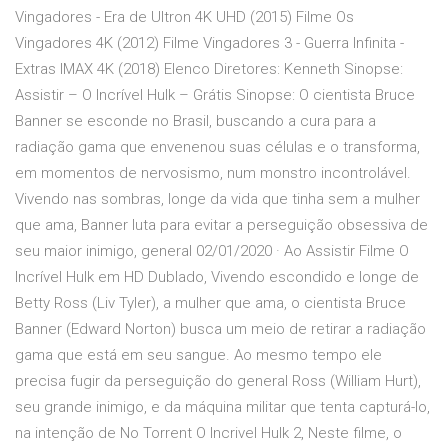
Vingadores - Era de Ultron 4K UHD (2015) Filme Os
Vingadores 4K (2012) Filme Vingadores 3 - Guerra Infinita -
Extras IMAX 4K (2018) Elenco Diretores: Kenneth Sinopse:
Assistir – O Incrível Hulk – Grátis Sinopse: O cientista Bruce
Banner se esconde no Brasil, buscando a cura para a
radiação gama que envenenou suas células e o transforma,
em momentos de nervosismo, num monstro incontrolável.
Vivendo nas sombras, longe da vida que tinha sem a mulher
que ama, Banner luta para evitar a perseguição obsessiva de
seu maior inimigo, general 02/01/2020 · Ao Assistir Filme O
Incrível Hulk em HD Dublado, Vivendo escondido e longe de
Betty Ross (Liv Tyler), a mulher que ama, o cientista Bruce
Banner (Edward Norton) busca um meio de retirar a radiação
gama que está em seu sangue. Ao mesmo tempo ele
precisa fugir da perseguição do general Ross (William Hurt),
seu grande inimigo, e da máquina militar que tenta capturá-lo,
na intenção de No Torrent O Incrivel Hulk 2, Neste filme, o