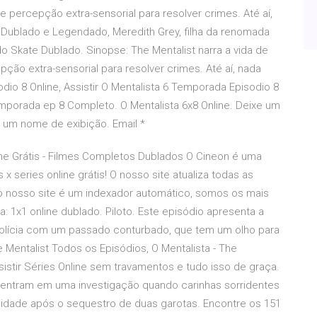
 percepção extra-sensorial para resolver crimes. Até aí,
 Dublado e Legendado, Meredith Grey, filha da renomada
 do Skate Dublado. Sinopse: The Mentalist narra a vida de
ão extra-sensorial para resolver crimes. Até aí, nada
odio 8 Online, Assistir O Mentalista 6 Temporada Episodio 8
emporada ep 8 Completo. O Mentalista 6x8 Online. Deixe um
 um nome de exibição. Email *
nline Grátis - Filmes Completos Dublados O Cineon é uma
s x series online grátis! O nosso site atualiza todas as
o nosso site é um indexador automático, somos os mais
ta: 1x1 online dublado. Piloto. Este episódio apresenta a
polícia com um passado conturbado, que tem um olho para
e Mentalist Todos os Episódios, O Mentalista - The
sistir Séries Online sem travamentos e tudo isso de graça.
I entram em uma investigação quando carinhas sorridentes
dade após o sequestro de duas garotas. Encontre os 151