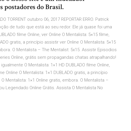
 postadores do Brasil.
DO TORRENT outubro 06, 2017 REPORTAR ERRO. Patrick
ção de tudo que está ao seu redor. Ele já quase foi uma
BLADO filme Online, ver Online O Mentalista: 5×15 filme,
O gratis, a princípio assistir ver Online O Mentalista: 5×15
bora. O Mentalista – The Mentalist: 5x15. Assistir Episodios
r Series Online, grátis sem propagandas chatas atrapalhando!
 igualmente O Mentalista: 1×1 HD DUBLADO filme Online,
lme Online O Mentalista: 1×1 DUBLADO gratis, a princípio
 O Mentalista: 1×1 Online gratis, embora. O Mentalista –
o ou Legendado Online Grátis. Assista O Mentalista No