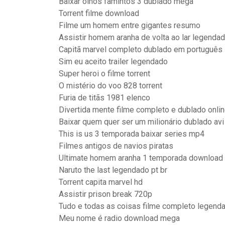
Baixar olhos famintos 3 dublado mega
Torrent filme download
Filme um homem entre gigantes resumo
Assistir homem aranha de volta ao lar legendad
Capitã marvel completo dublado em português
Sim eu aceito trailer legendado
Super heroi o filme torrent
O mistério do voo 828 torrent
Furia de titãs 1981 elenco
Divertida mente filme completo e dublado onli
Baixar quem quer ser um milionário dublado avi
This is us 3 temporada baixar series mp4
Filmes antigos de navios piratas
Ultimate homem aranha 1 temporada download
Naruto the last legendado pt br
Torrent capita marvel hd
Assistir prison break 720p
Tudo e todas as coisas filme completo legen
Meu nome é radio download mega