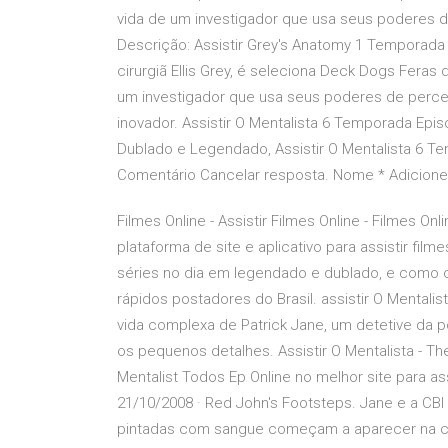
vida de um investigador que usa seus poderes de
Descrição: Assistir Grey's Anatomy 1 Temporada
cirurgiã Ellis Grey, é seleciona Deck Dogs Feras
um investigador que usa seus poderes de percepç
inovador. Assistir O Mentalista 6 Temporada Epis
Dublado e Legendado, Assistir O Mentalista 6 T
Comentário Cancelar resposta. Nome * Adicione
Filmes Online - Assistir Filmes Online - Filmes O
plataforma de site e aplicativo para assistir filme
séries no dia em legendado e dublado, e como 
rápidos postadores do Brasil. assistir O Mentalis
vida complexa de Patrick Jane, um detetive da 
os pequenos detalhes. Assistir O Mentalista - Th
Mentalist Todos Ep Online no melhor site para as
21/10/2008 · Red John's Footsteps. Jane e a CB
pintadas com sangue começam a aparecer na ci