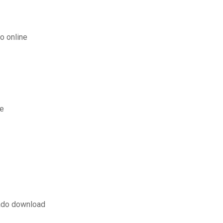
o online
ne
dado download