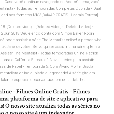
sta. Caso você continue navegando no AdoroCinema, você
Mentalista - Todas as Temporadas Completas Dublada / Dual
load nos formatos MKV [BAIXAR GRÁTIS - Lacraia Torrent].
8. [Deleted video] · [Deleted video] · [ Deleted video] ·
eo]. 2 Jun 2019 Seu elenco conta com Simon Baker, Robin
ê pode assistir a série The Mentalist online! A person who
rick Jane devotee. Se vc quiser assistir uma série q tem o
ssistir The Mentalist - Todas temporadas Online, Patrick
para o California Bureau of Novas séries para assistir.
asa de Papel - Temporada 5. Com Álvaro Morte, Úrsula
 O mentalista online dublado e legendado! A série gira em
talento especial: observar tudo em seus detalhes.
nline - Filmes Online Grátis - Filmes
a plataforma de site e aplicativo para
is! O nosso site atualiza todas as séries no
mo o nosso site é um indexador