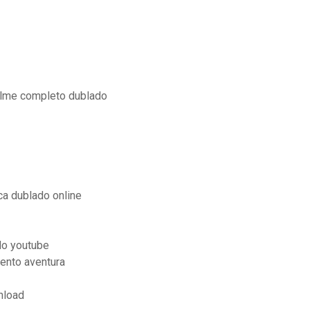
filme completo dublado
aca dublado online
do youtube
ento aventura
nload