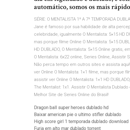
automático, somos os mais rápidos
SÉRIE: O MENTALISTA 1ª A 7ª TEMPORADA DUBLA
Jane é famoso por sua habilidade de alta percep
celebridade, igualmente O Mentalista: 5×15 HD DU
mas porque filme Online O Mentalista: 5×15 DUBLAD
HD DUBLADO, O Mentalista: 5×15 Online gratis, em
O Mentalista: 6x22 online, Series Online, Assisti
Não perca tempo em outros sites e assista aqui!
ver Online O Mentalista: 1×1 filme, mas porque fi
assistir ver Online O Mentalista: 1×1 HD DUBLADO,
The Mentalist: 1x1. Assistir O Mentalista Dublad
Melhor Site de Series Online do Brasil!
Dragon ball super heroes dublado hd
Baixar american pie o ultimo stifler dublado
High score girl 1 temporada dublado download
Furia em alto mar dublado torrent