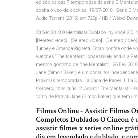
episódios das 7 temporadas da série O Mentali
aceita o uso de cookies. 19/07/2018 · Série O 
Áudio Torrent (2015) em 720p / HD / Webdl Down
23 Set 2018 O Mentalista Dublado. by Você 2.0. 4:1
[Deleted video] · [Deleted video] · [Deleted vid
Tunney e Amanda Righetti. Então confira onde voc
watches "The Mentalist" obsessively and is a Pat
mesmo gostinho de "the Mentalist", 26 Fev 2018 A
Jane (Simon Baker) é um consultor independente 
Próximas temporadas. La Casa de Papel. 1. La C
Corberó, Itziar Ituño. 2. Assistir The Mentalist –
torno de Patrick Jane (Simon Baker) que tem um 
Filmes Online - Assistir Filmes O
Completos Dublados O Cineon é um
assistir filmes x series online grát
dia em legendado e dublado, e co