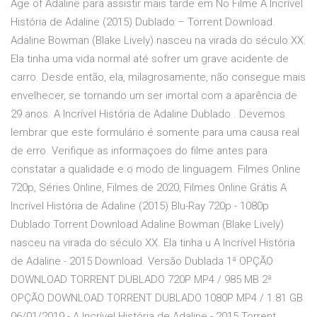
Age of Adaline para assistir mais tarde em No Filme A Incrível
História de Adaline (2015) Dublado – Torrent Download.
Adaline Bowman (Blake Lively) nasceu na virada do século XX.
Ela tinha uma vida normal até sofrer um grave acidente de
carro. Desde então, ela, milagrosamente, não consegue mais
envelhecer, se tornando um ser imortal com a aparência de
29 anos. A Incrível História de Adaline Dublado . Devemos
lembrar que este formulário é somente para uma causa real
de erro. Verifique as informaçoes do filme antes para
constatar a qualidade e o modo de linguagem. Filmes Online
720p, Séries Online, Filmes de 2020, Filmes Online Grátis A
Incrível História de Adaline (2015) Blu-Ray 720p - 1080p
Dublado Torrent Download Adaline Bowman (Blake Lively)
nasceu na virada do século XX. Ela tinha u A Incrível História
de Adaline - 2015 Download. Versão Dublada 1ª OPÇÃO
DOWNLOAD TORRENT DUBLADO 720P MP4 / 985 MB 2ª
OPÇÃO DOWNLOAD TORRENT DUBLADO 1080P MP4 / 1.81 GB
06/01/2019 - A Incrível História de Adaline - 2015 Torrent