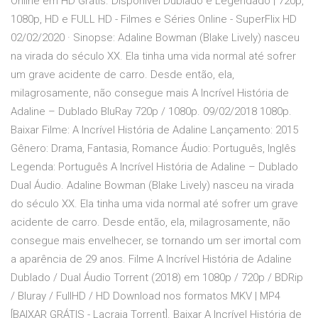
Online em HD Grátis. Disponivel Dublado e Legendado | 720p,
1080p, HD e FULL HD - Filmes e Séries Online - SuperFlix HD
02/02/2020 · Sinopse: Adaline Bowman (Blake Lively) nasceu
na virada do século XX. Ela tinha uma vida normal até sofrer
um grave acidente de carro. Desde então, ela,
milagrosamente, não consegue mais A Incrível História de
Adaline – Dublado BluRay 720p / 1080p. 09/02/2018 1080p.
Baixar Filme: A Incrível História de Adaline Lançamento: 2015
Gênero: Drama, Fantasia, Romance Áudio: Português, Inglês
Legenda: Português A Incrível História de Adaline – Dublado
Dual Áudio. Adaline Bowman (Blake Lively) nasceu na virada
do século XX. Ela tinha uma vida normal até sofrer um grave
acidente de carro. Desde então, ela, milagrosamente, não
consegue mais envelhecer, se tornando um ser imortal com
a aparência de 29 anos. Filme A Incrível História de Adaline
Dublado / Dual Áudio Torrent (2018) em 1080p / 720p / BDRip
/ Bluray / FullHD / HD Download nos formatos MKV | MP4
[BAIXAR GRÁTIS - Lacraia Torrent]. Baixar A Incrível História de