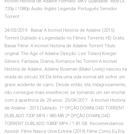
Incrível História de Adaline Formato: MKV Qualidade: WEB-DL
720p | 1080p Áudio: Inglês Legenda: Português Servidor:
Torrent
24/03/2019 · Baixar A Incrível História de Adaline (2015)
Torrent Dublado e Legendado no Filmes Torrents HD Grátis.
Baixar Filme: A Incrível História de Adaline Torrent Título
original: The Age of Adaline Direção: Lee Toland Krieger
Gênero: Fantasia, Drama, Romance No Torrent A Incrível
História de Adaline, Adaline Bowman (Blake Lively) nasceu na
virada do século XX.Ela tinha uma vida normal até sofrer um
grave acidente de carro. Desde então, ela, milagrosamente,
não consegue mais envelhecer, se tornando um ser imortal
com a aparência de 29 anos. 25/04/2017 · A Incrível História
de Adaline - 2015 Dublado. 1ª OPÇÃO DOWNLOAD TORRENT
DUBLADO 720P MP4 / 985 MB 2ª OPÇÃO DOWNLOAD
TORRENT DUBLADO 1080P MP4 / 1.81 GB. Recomendamos
Assistir. Filme Nasce Uma Estrela (2019) Filme Como Eu Era